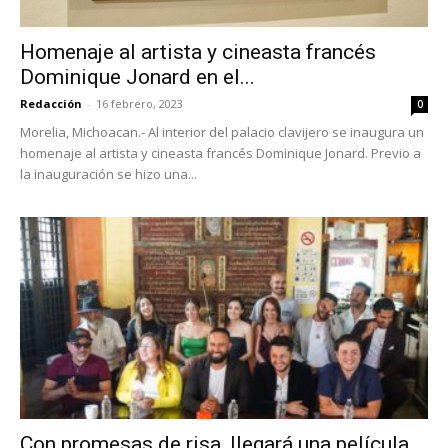
Homenaje al artista y cineasta francés
Dominique Jonard en el...
Redacción
-
16 febrero, 2023
0
Morelia, Michoacan.- Al interior del palacio clavijero se inaugura un
homenaje al artista y cineasta francés Dominique Jonard. Previo a
la inauguración se hizo una...
Con promesas de risa, llegará una película