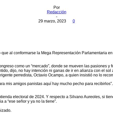
Por
Redacción
-
29 marzo, 2023
0
jo que al conformarse la Mega Representación Parlamentaria en
al Congreso como un “mercado”, donde se mueven las pasiones y f
do, dijo, no hay intención ni ganas de ir en alianza con el sol 
igente perredista, Octavio Ocampo, a quien insistió no lo reco
ara mis amigos panistas aquí hay mucho pecho para recibirlos”.
ntienda electoral de 2024. Y respecto a Silvano Aureoles, si ti
a “ese señor y ya no la tiene”.
nizado.