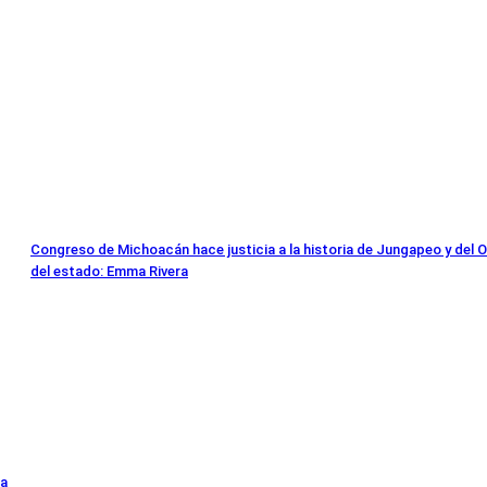
Congreso de Michoacán hace justicia a la historia de Jungapeo y del O
del estado: Emma Rivera
ga