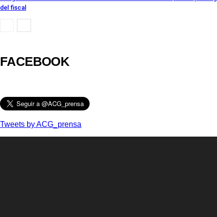
del fiscal
FACEBOOK
Tweets by ACG_prensa