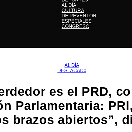
ACG
AL DÍA
CULTURA
DE REVENTÓN
ESPECIALES
CONGRESO
Noticias
AL DÍA
DESTACAD0
erdedor es el PRD, c
ón Parlamentaria: PRI,
s brazos abiertos”, di