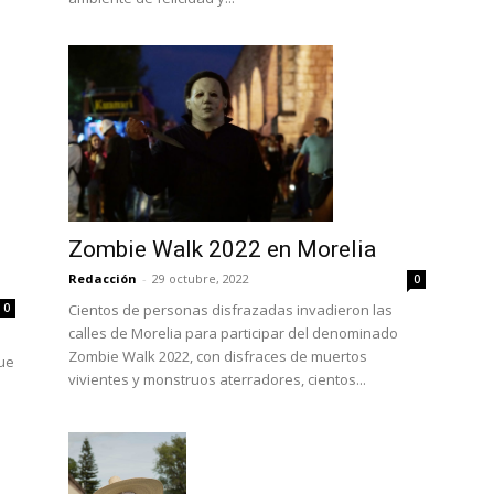
Zombie Walk 2022 en Morelia
Redacción
-
29 octubre, 2022
0
0
Cientos de personas disfrazadas invadieron las
calles de Morelia para participar del denominado
Zombie Walk 2022, con disfraces de muertos
que
vivientes y monstruos aterradores, cientos...