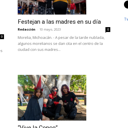
T
Festejan a las madres en su día
Redacción
-
10 mayo, 2023
0
0
Morelia, Michoacán. - A pesar de la tarde nublada,
algunos morelianos se dan cita en el centro de la
ciudad con sus madres...
es
“Vive la Conco”