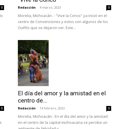
Redacción
-
4 marzo, 2023
0
0
do
Morelia, Michoacán. - "Vive la Conco" ya inició en el
centro de Convenciones y estos son algunos de los
Outfits que se dejaron ver. Este...
El día del amor y la amistad en el
centro de...
Redacción
-
14 febrero, 2023
0
0
Morelia, Michoacán.- En el día del amor y la amistad
os
en el centro de la capital michoacana se percibe un
ambiente de felicidad y...