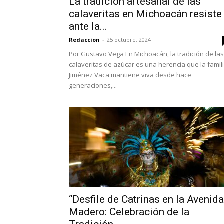
La tradición artesanal de las
calaveritas en Michoacán resiste
ante la...
Redaccion
-
25 octubre, 2024
Por Gustavo Vega En Michoacán, la tradición de las
calaveritas de azúcar es una herencia que la famil
Jiménez Vaca mantiene viva desde hace
generaciones,...
“Desfile de Catrinas en la Avenida
Madero: Celebración de la