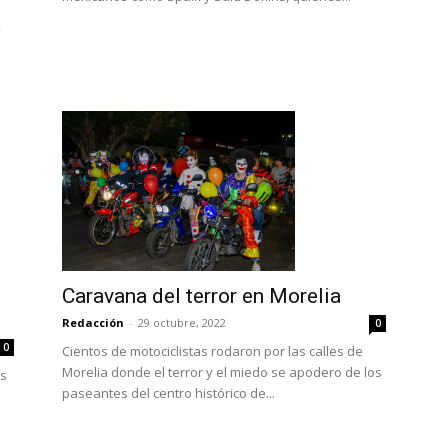
,
Caravana del terror en Morelia
Redacción
-
29 octubre, 2022
0
0
Cientos de motociclistas rodaron por las calles de
Morelia donde el terror y el miedo se apodero de los
os
paseantes del centro histórico de...