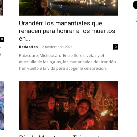
T
a
Urandén: los manantiales que
renacen para honrar a los muertos
en...
0
Redaccion
-
2 noviembre, 2024
0
e
a
Pátzcuaro, Michoacán.- Entre flores, velas y el
murmullo de las aguas, los manantiales de Urandén
han vuelto a la vida para acoger la celebración...