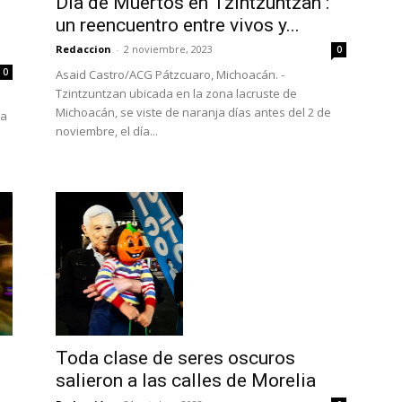
Día de Muertos en Tzintzuntzan :
un reencuentro entre vivos y...
Redaccion
-
2 noviembre, 2023
0
0
Asaid Castro/ACG Pátzcuaro, Michoacán. -
Tzintzuntzan ubicada en la zona lacruste de
Michoacán, se viste de naranja días antes del 2 de
ia
noviembre, el día...
Toda clase de seres oscuros
salieron a las calles de Morelia