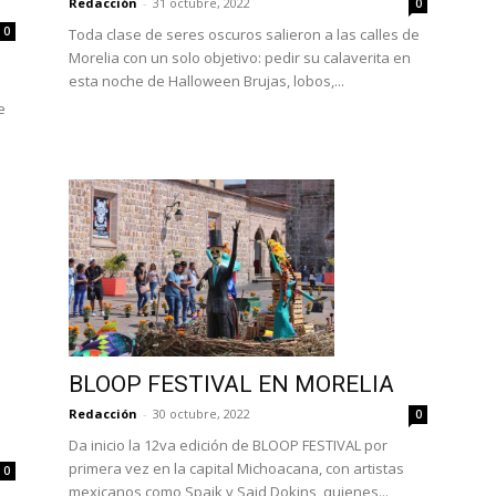
Redacción
-
31 octubre, 2022
0
0
Toda clase de seres oscuros salieron a las calles de
Morelia con un solo objetivo: pedir su calaverita en
esta noche de Halloween Brujas, lobos,...
e
BLOOP FESTIVAL EN MORELIA
Redacción
-
30 octubre, 2022
0
Da inicio la 12va edición de BLOOP FESTIVAL por
primera vez en la capital Michoacana, con artistas
0
mexicanos como Spaik y Said Dokins, quienes...