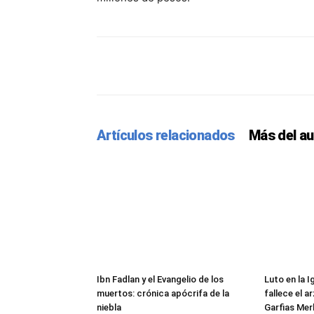
Facebook
Twitter
Pint
Artículos relacionados
Más del au
Ibn Fadlan y el Evangelio de los
Luto en la 
muertos: crónica apócrifa de la
fallece el 
niebla
Garfias Mer