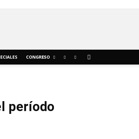
C
13
Morelia
ECIALES
CONGRESO
el período