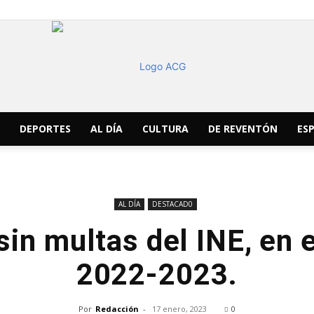
DEPORTES
AL DÍA
CULTURA
DE REVENTÓN
ESP
ACG
AL DÍA
DESTACAD0
in multas del INE, en 
Noticias
2022-2023.
Por
Redacción
-
17 enero, 2023
0