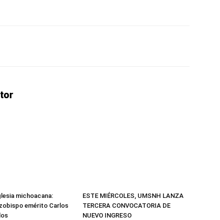
erest
WhatsApp
Linkedin
Email
tor
Iglesia michoacana:
ESTE MIÉRCOLES, UMSNH LANZA
arzobispo emérito Carlos
TERCERA CONVOCATORIA DE
los
NUEVO INGRESO