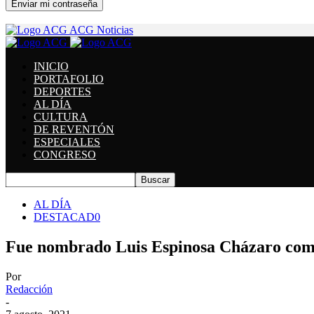
Se te ha enviado una contraseña por correo electrónico.
ACG Noticias
INICIO
PORTAFOLIO
DEPORTES
AL DÍA
CULTURA
DE REVENTÓN
ESPECIALES
CONGRESO
AL DÍA
DESTACAD0
Fue nombrado Luis Espinosa Cházaro com
Por
Redacción
-