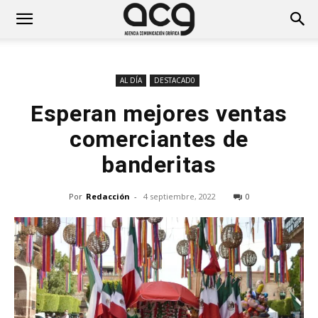
AL DÍA
DESTACAD0
Esperan mejores ventas
comerciantes de
banderitas
Por
Redacción
-
4 septiembre, 2022
0