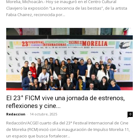
Morelia, Michoacán.- Hoy se inauguró en el Centro Cultural
Clavijero la exposición “La inocencia de las bestias”, de la artista
Fabia Chairez, reconocida por...
El 23° FICM vive una jornada de estrenos,
reflexiones y cine...
Redaccion
-
14 octubre, 2025
0
Redacción/ACGEl cuarto día del 23° Festival Internacional de Cine
de Morelia (FICM) inició con la inauguración de Impulso Morelia 11,
un espacio que busca fortalecer...