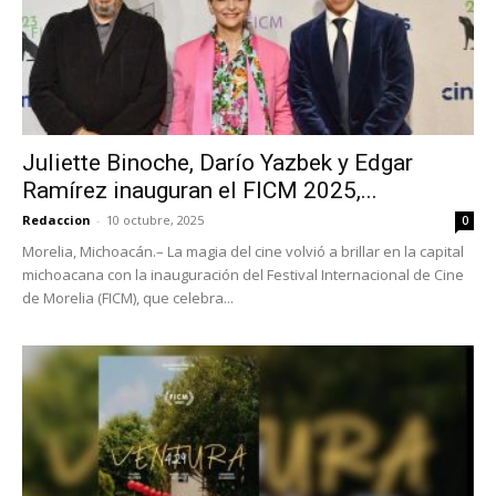
Juliette Binoche, Darío Yazbek y Edgar
Ramírez inauguran el FICM 2025,...
Redaccion
-
10 octubre, 2025
0
Morelia, Michoacán.– La magia del cine volvió a brillar en la capital
michoacana con la inauguración del Festival Internacional de Cine
de Morelia (FICM), que celebra...