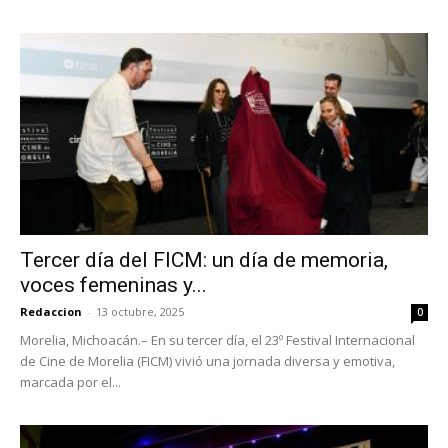
Tercer día del FICM: un día de memoria,
voces femeninas y...
Redaccion
-
13 octubre, 2025
0
Morelia, Michoacán.– En su tercer día, el 23º Festival Internacional
de Cine de Morelia (FICM) vivió una jornada diversa y emotiva,
marcada por el...