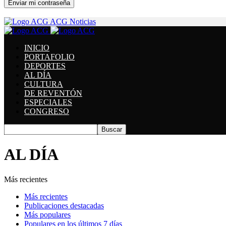
Se te ha enviado una contraseña por correo electrónico.
ACG Noticias
INICIO
PORTAFOLIO
DEPORTES
AL DÍA
CULTURA
DE REVENTÓN
ESPECIALES
CONGRESO
AL DÍA
Más recientes
Más recientes
Publicaciones destacadas
Más populares
Populares en los últimos 7 días