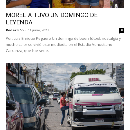
MORELIA TUVO UN DOMINGO DE
LEYENDA
Redacción
-
11 junio, 2023
0
Por: Luis Enrique Peguero Un domingo de buen fútbol, nostalgia y
mucho calor se vivió este mediodía en el Estadio Venustiano
Carranza, que fue sede...