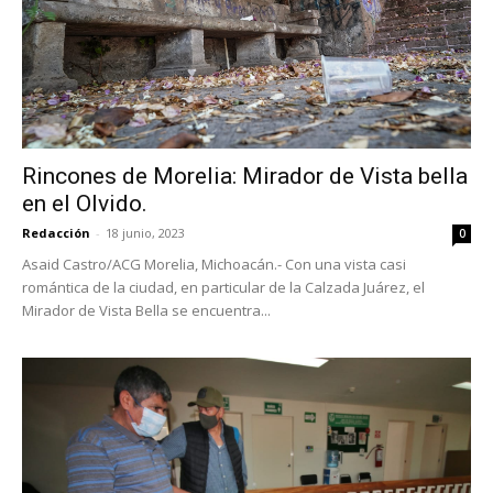
Rincones de Morelia: Mirador de Vista bella
en el Olvido.
Redacción
-
18 junio, 2023
0
Asaid Castro/ACG Morelia, Michoacán.- Con una vista casi
romántica de la ciudad, en particular de la Calzada Juárez, el
Mirador de Vista Bella se encuentra...