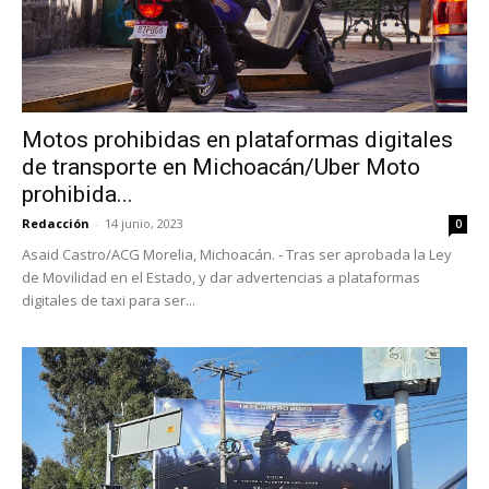
Motos prohibidas en plataformas digitales
de transporte en Michoacán/Uber Moto
prohibida...
Redacción
-
14 junio, 2023
0
Asaid Castro/ACG Morelia, Michoacán. - Tras ser aprobada la Ley
de Movilidad en el Estado, y dar advertencias a plataformas
digitales de taxi para ser...