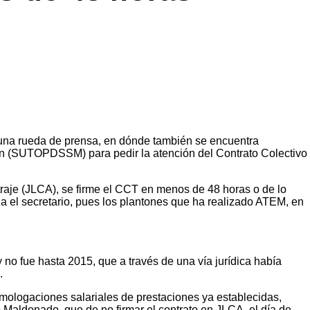
una rueda de prensa, en dónde también se encuentra
án (SUTOPDSSM) para pedir la atención del Contrato Colectivo
itraje (JLCA), se firme el CCT en menos de 48 horas o de lo
cia el secretario, pues los plantones que ha realizado ATEM, en
no fue hasta 2015, que a través de una vía jurídica había
.
ologaciones salariales de prestaciones ya establecidas,
Maldonado, que de no firmar el contrato en JLCA, el día de