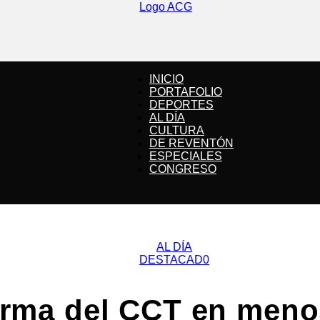
INICIO
PORTAFOLIO
DEPORTES
ACG
AL DÍA
CULTURA
DE REVENTÓN
ESPECIALES
CONGRESO
Noticias
AL DÍA
DESTACAD0
irma del CCT en meno