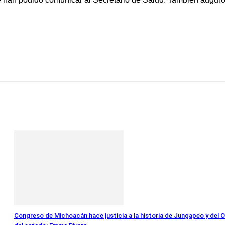
Linkedin
Email
Impresión
Telegram
Congreso de Michoacán hace justicia a la historia de Jungapeo y del O