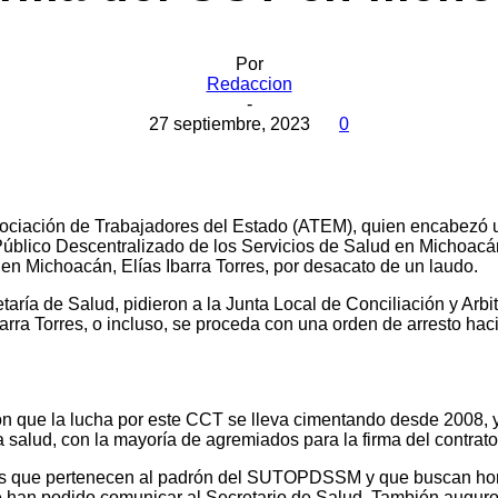
Por
Redaccion
-
27 septiembre, 2023
0
sociación de Trabajadores del Estado (ATEM), quien encabezó 
Público Descentralizado de los Servicios de Salud en Michoac
 en Michoacán, Elías Ibarra Torres, por desacato de un laudo.
taría de Salud, pidieron a la Junta Local de Conciliación y Arb
barra Torres, o incluso, se proceda con una orden de arresto ha
n que la lucha por este CCT se lleva cimentando desde 2008, y 
a salud, con la mayoría de agremiados para la firma del contrato
los que pertenecen al padrón del SUTOPDSSM y que buscan hom
e han podido comunicar al Secretario de Salud. También auguro 