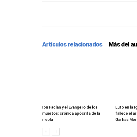
Facebook
Twitter
Pint
Artículos relacionados
Más del au
Ibn Fadlan y el Evangelio de los
Luto en la 
muertos: crónica apócrifa de la
fallece el 
niebla
Garfias Mer