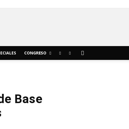
C
13.5
Morelia
ECIALES
CONGRESO
 de Base
s