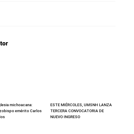
erest
WhatsApp
Linkedin
Email
tor
Iglesia michoacana:
ESTE MIÉRCOLES, UMSNH LANZA
arzobispo emérito Carlos
TERCERA CONVOCATORIA DE
los
NUEVO INGRESO