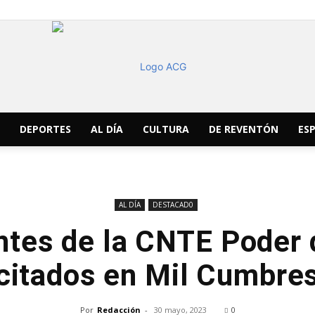
DEPORTES
AL DÍA
CULTURA
DE REVENTÓN
ESP
ACG
AL DÍA
DESTACAD0
ntes de la CNTE Poder
Noticias
citados en Mil Cumbre
Por
Redacción
-
30 mayo, 2023
0