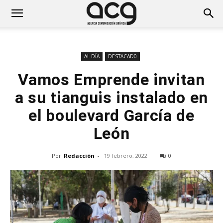
AL DÍA
DESTACAD0
Vamos Emprende invitan
a su tianguis instalado en
el boulevard García de
León
Por
Redacción
-
19 febrero, 2022
0