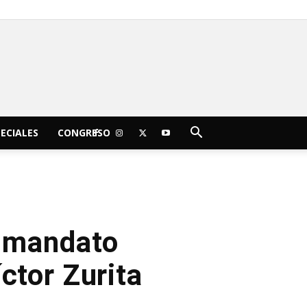
C
20.1
jueves, agosto 6, 2026
Morelia
ECIALES
CONGRESO
l mandato
íctor Zurita