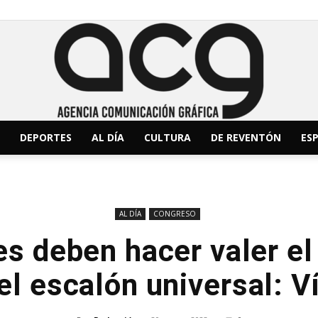
DEPORTES
AL DÍA
CULTURA
DE REVENTÓN
ESP
ACG
AL DÍA
CONGRESO
es deben hacer valer e
Noticias
el escalón universal: V