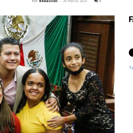
Por
Redacción
-
20 marzo, 2023
0
T