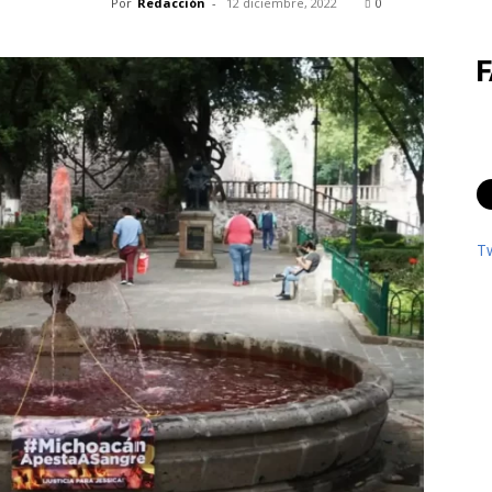
Por
Redacción
-
12 diciembre, 2022
0
T