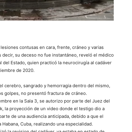
lesiones contusas en cara, frente, cráneo y varias
 decir, su deceso no fue instantáneo, reveló el médico
al del Estado, quien practicó la neurocirugía al cadáver
ptiembre de 2020.
del cerebro, sangrado y hemorragia dentro del mismo,
s golpes, no presentó fractura de cráneo.
embre en la Sala 3, se autorizo por parte del Juez del
k, la proyección de un video donde el testigo dio a
parte de una audiencia anticipada, debido a que el
a Habana, Cuba, realizando una especialidad.
lizó la revision del cadáver, ya estaba en estado de