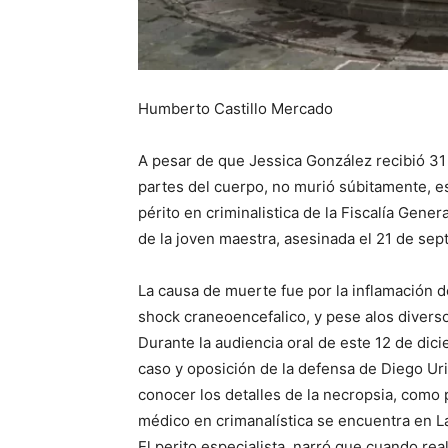
Humberto Castillo Mercado
A pesar de que Jessica González recibió 31 
partes del cuerpo, no murió súbitamente, es
périto en criminalistica de la Fiscalía Gener
de la joven maestra, asesinada el 21 de se
La causa de muerte fue por la inflamación 
shock craneoencefalico, y pese alos diverso
Durante la audiencia oral de este 12 de dici
caso y oposición de la defensa de Diego Uri
conocer los detalles de la necropsia, como 
médico en crimanalística se encuentra en L
El perito especialista, narró que cuando rea