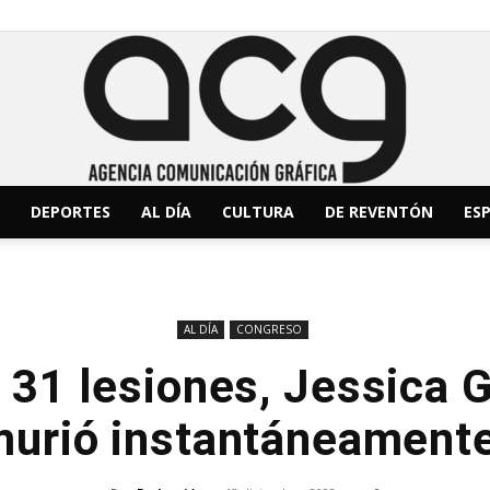
DEPORTES
AL DÍA
CULTURA
DE REVENTÓN
ESP
ACG
AL DÍA
CONGRESO
r 31 lesiones, Jessica 
Noticias
urió instantáneament