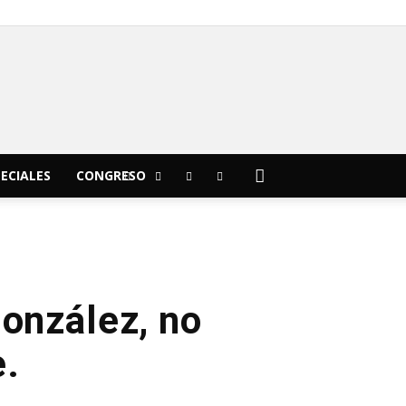
C
19.8
viernes, agosto 7, 2026
Morelia
ECIALES
CONGRESO
González, no
e.