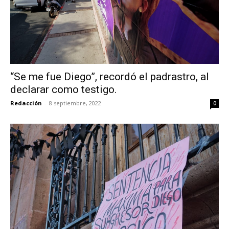
“Se me fue Diego”, recordó el padrastro, al
declarar como testigo.
Redacción
-
8 septiembre, 2022
0