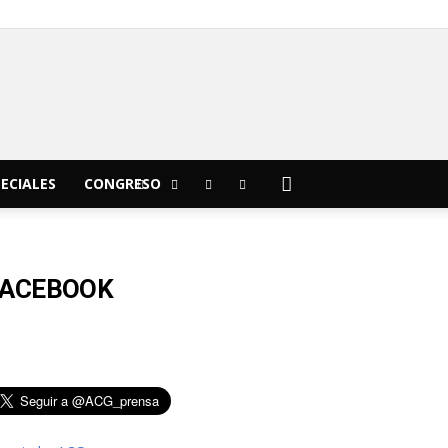
C
21.9
Morelia
ECIALES
CONGRESO
FACEBOOK