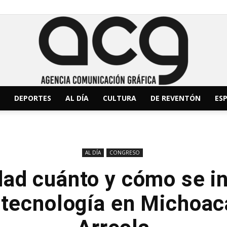
DEPORTES
AL DÍA
CULTURA
DE REVENTÓN
ESP
ACG
AL DÍA
CONGRESO
dad cuánto y cómo se i
Noticias
y tecnología en Michoac