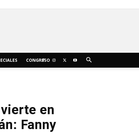
C
12.8
sábado, agosto 8, 2026
Morelia
ECIALES
CONGRESO
nvierte en
án: Fanny