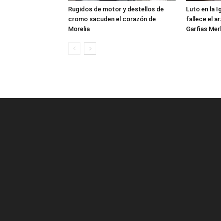
Rugidos de motor y destellos de
Luto en la 
cromo sacuden el corazón de
fallece el 
Morelia
Garfias Mer