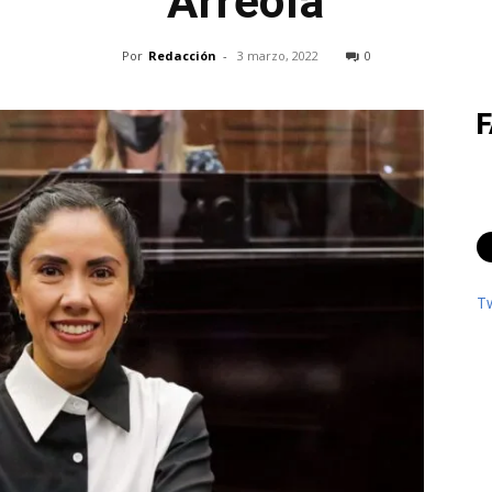
Arreola
Por
Redacción
-
3 marzo, 2022
0
T