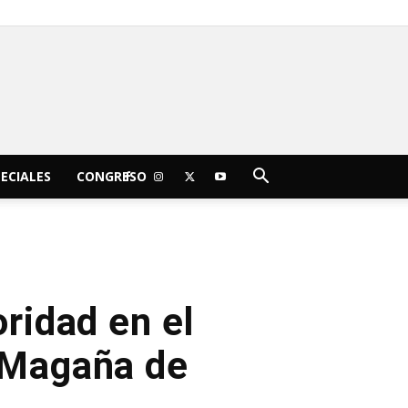
C
14.1
sábado, agosto 8, 2026
Morelia
ECIALES
CONGRESO
oridad en el
 Magaña de