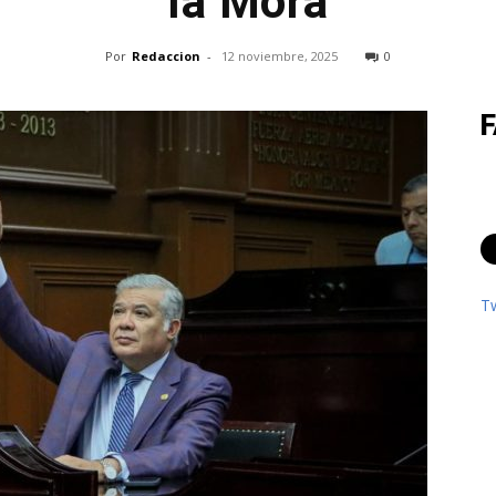
la Mora
Por
Redaccion
-
12 noviembre, 2025
0
T