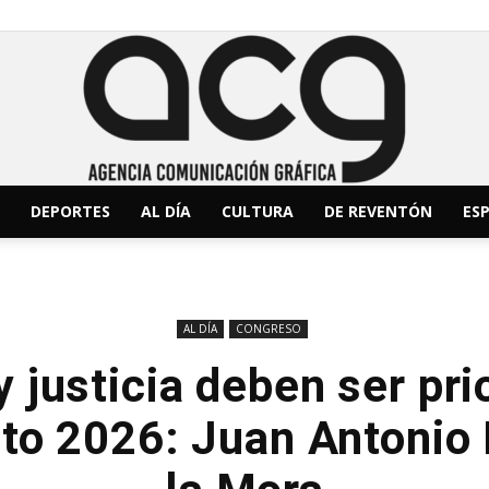
DEPORTES
AL DÍA
CULTURA
DE REVENTÓN
ESP
ACG
AL DÍA
CONGRESO
 justicia deben ser pri
Noticias
to 2026: Juan Antonio