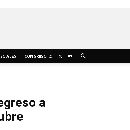
C
21.9
jueves, agosto 6, 2026
Morelia
ECIALES
CONGRESO
egreso a
ubre