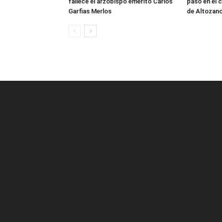
fallece el arzobispo emérito Carlos
paso en el 
Garfias Merlos
de Altozan