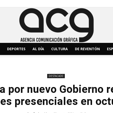
DEPORTES
AL DÍA
CULTURA
DE REVENTÓN
ESP
ACG
DESTACAD0
ra por nuevo Gobierno r
Noticias
ses presenciales en oct