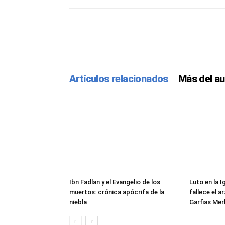
Facebook
Twitter
Pint
Artículos relacionados
Más del au
Ibn Fadlan y el Evangelio de los
Luto en la 
muertos: crónica apócrifa de la
fallece el 
niebla
Garfias Mer