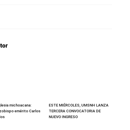
erest
WhatsApp
Linkedin
Email
tor
Iglesia michoacana:
ESTE MIÉRCOLES, UMSNH LANZA
arzobispo emérito Carlos
TERCERA CONVOCATORIA DE
los
NUEVO INGRESO