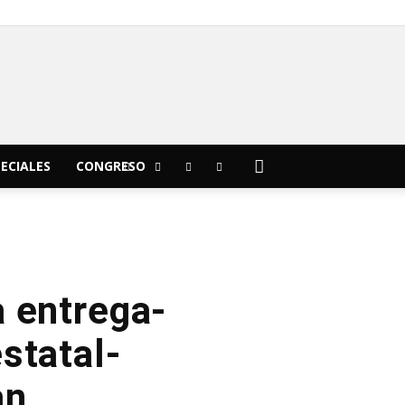
C
19.1
Morelia
ECIALES
CONGRESO
a entrega-
statal-
an