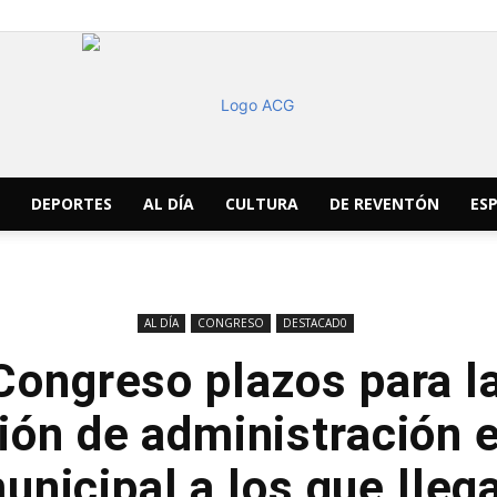
DEPORTES
AL DÍA
CULTURA
DE REVENTÓN
ESP
ACG
AL DÍA
CONGRESO
DESTACAD0
ongreso plazos para l
Noticias
ión de administración e
unicipal a los que lleg