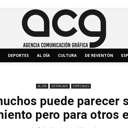
DEPORTES
AL DÍA
CULTURA
DE REVENTÓN
ESP
ACG
AL DÍA
DESTACAD0
ESPECIALES
muchos puede parecer s
Noticias
iento pero para otros e