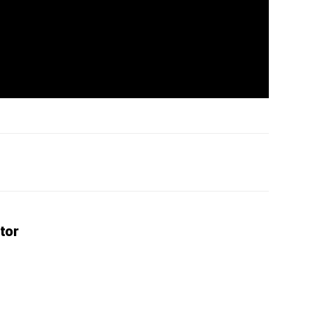
erest
WhatsApp
Linkedin
Email
tor