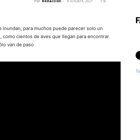
Por
Redacción
-
8 octubre, 2021
0
 se inundan, para muchos puede parecer solo un
, como cientos de aves que llegan para encontrar
ólo van de paso
T