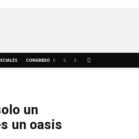
C
12.8
Morelia
ECIALES
CONGRESO
olo un
s un oasis