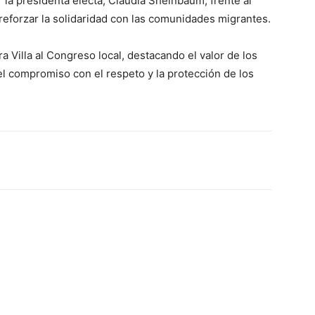
la presidenta electa, Claudia Sheinbaum, frente al
reforzar la solidaridad con las comunidades migrantes.
ra Villa al Congreso local, destacando el valor de los
 el compromiso con el respeto y la protección de los
erest
WhatsApp
Linkedin
Email