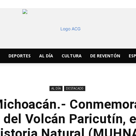
DEPORTES
AL DÍA
CULTURA
DE REVENTÓN
ESP
ACG
AL DÍA
DESTACAD0
Michoacán.- Conmemor
Noticias
 del Volcán Paricutín,
istoria Natural (MUHN