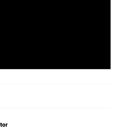
erest
WhatsApp
Linkedin
Email
tor