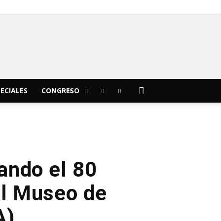
C
15.6
Morelia
ECIALES
CONGRESO
ando el 80
 el Museo de
A)