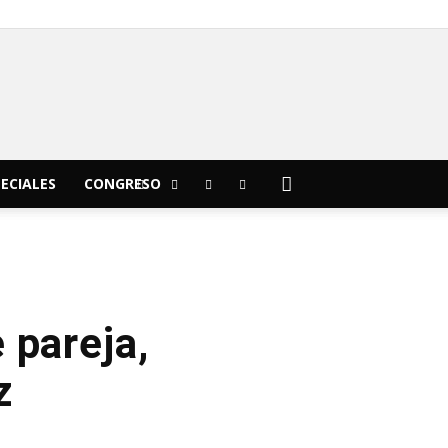
C
23.7
Morelia
ECIALES
CONGRESO
 pareja,
z