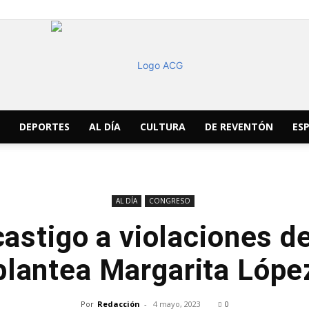
DEPORTES
AL DÍA
CULTURA
DE REVENTÓN
ESP
ACG
AL DÍA
CONGRESO
astigo a violaciones de
Noticias
plantea Margarita Lópe
Por
Redacción
-
4 mayo, 2023
0