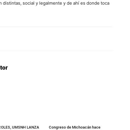
n distintas, social y legalmente y de ahí es donde toca
erest
WhatsApp
Linkedin
Email
tor
COLES, UMSNH LANZA
Congreso de Michoacán hace