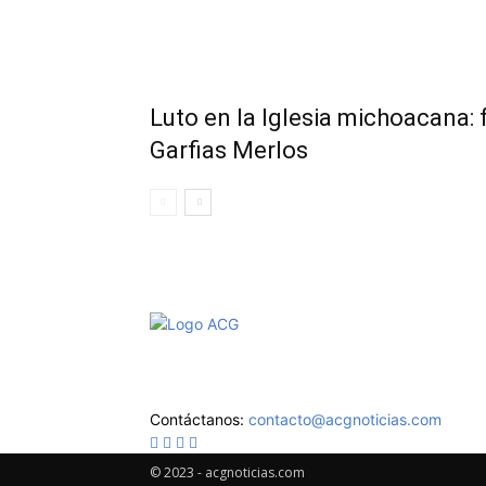
Luto en la Iglesia michoacana: 
Garfias Merlos
Aviso de Privacidad
Contáctanos:
contacto@acgnoticias.com
© 2023 - acgnoticias.com