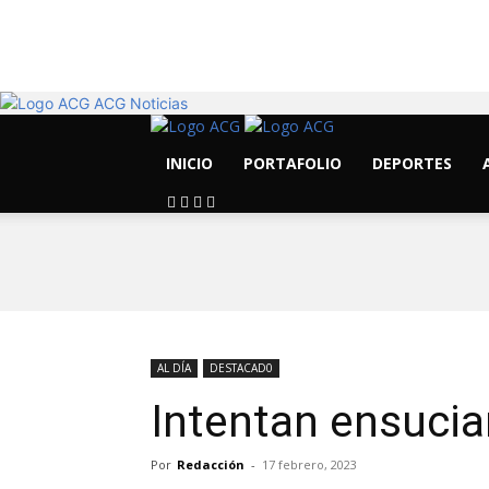
14.1
C
Morelia
ACG Noticias
INICIO
PORTAFOLIO
DEPORTES
AL DÍA
DESTACAD0
Intentan ensuci
Por
Redacción
-
17 febrero, 2023