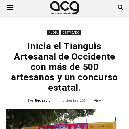
AL DÍA
DESTACAD0
Inicia el Tianguis
Artesanal de Occidente
con más de 500
artesanos y un concurso
estatal.
Por
Redaccion
-
14 diciembre, 2024
0