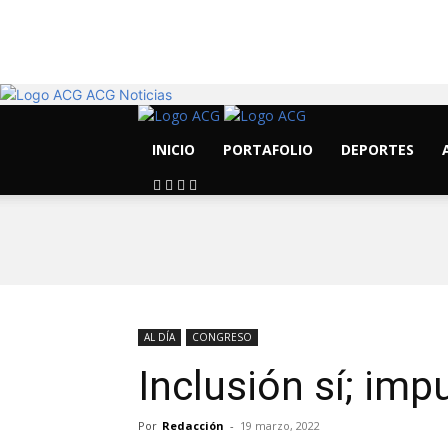
14.7
C
Morelia
ACG Noticias
INICIO
PORTAFOLIO
DEPORTES
AL DÍA
CONGRESO
Inclusión sí; im
Por
Redacción
-
19 marzo, 2022