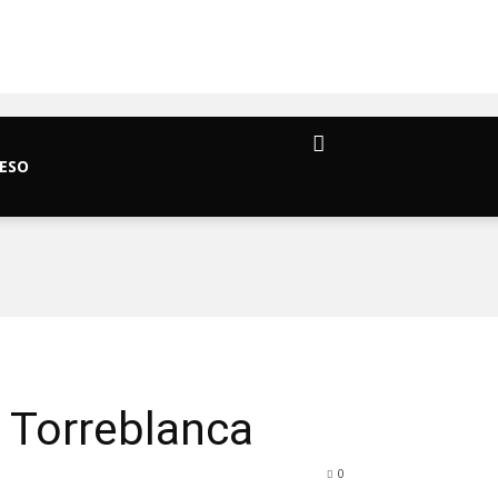
ESO
n Torreblanca
0