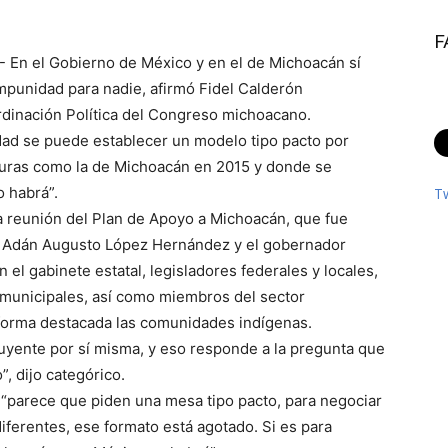
F
- En el Gobierno de México y en el de Michoacán sí
 impunidad para nadie, afirmó Fidel Calderón
rdinación Política del Congreso michoacano.
idad se puede establecer un modelo tipo pacto por
turas como la de Michoacán en 2015 y donde se
o habrá”.
T
da reunión del Plan de Apoyo a Michoacán, que fue
n, Adán Augusto López Hernández y el gobernador
 el gabinete estatal, legisladores federales y locales,
s municipales, así como miembros del sector
e forma destacada las comunidades indígenas.
uyente por sí misma, y eso responde a la pregunta que
”, dijo categórico.
“parece que piden una mesa tipo pacto, para negociar
iferentes, ese formato está agotado. Si es para