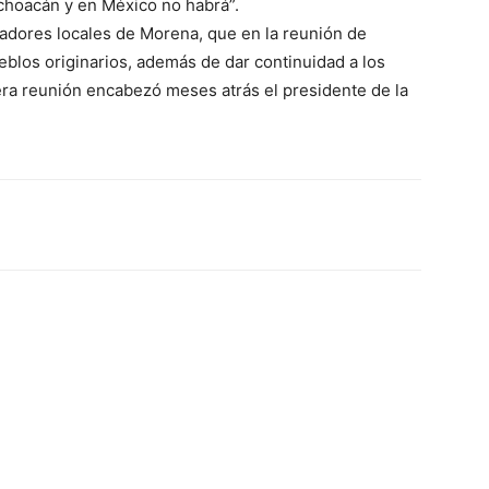
ichoacán y en México no habrá”.
ladores locales de Morena, que en la reunión de
ueblos originarios, además de dar continuidad a los
era reunión encabezó meses atrás el presidente de la
erest
WhatsApp
Linkedin
Email