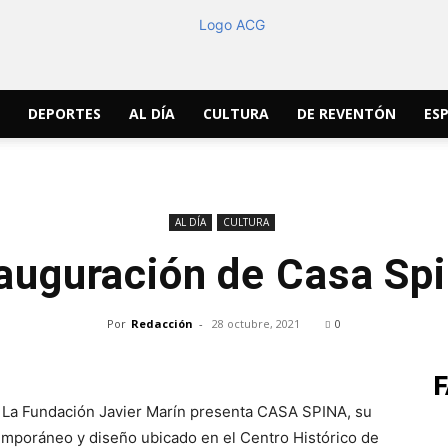
DEPORTES
AL DÍA
CULTURA
DE REVENTÓN
ESP
ACG
AL DÍA
CULTURA
auguración de Casa Sp
Noticias
Por
Redacción
-
28 octubre, 2021
0
1 La Fundación Javier Marín presenta CASA SPINA, su
emporáneo y diseño ubicado en el Centro Histórico de