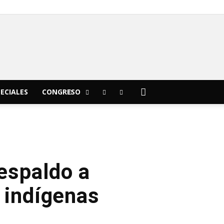
C
18.3
sábado, agosto 8, 2026
Morelia
ECIALES
CONGRESO
respaldo a
 indígenas