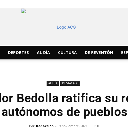
DEPORTES
AL DÍA
CULTURA
DE REVENTÓN
ESP
ACG
AL DÍA
DESTACAD0
r Bedolla ratifica su 
Noticias
 autónomos de pueblos
Por
Redacción
-
9 noviembre, 2021
0