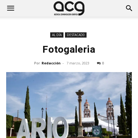
AL DÍA
DESTACAD0
Fotogaleria
Por
Redacción
-
7 marzo, 2023
0