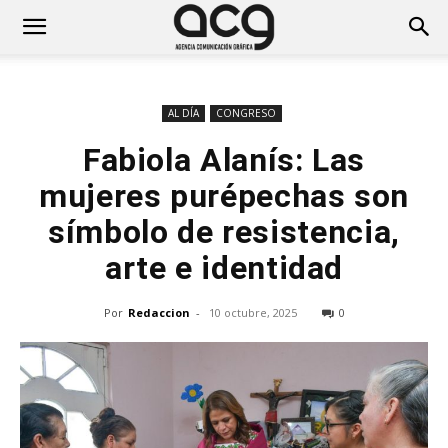
AL DÍA
CONGRESO
Fabiola Alanís: Las
mujeres purépechas son
símbolo de resistencia,
arte e identidad
Por
Redaccion
-
10 octubre, 2025
0