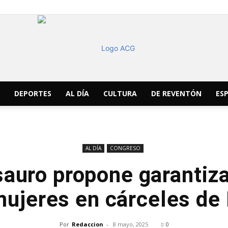
DEPORTES
AL DÍA
CULTURA
DE REVENTÓN
ESP
ACG
AL DÍA
CONGRESO
sauro propone garantiz
Noticias
mujeres en cárceles de
Por
Redaccion
-
8 mayo, 2025
0