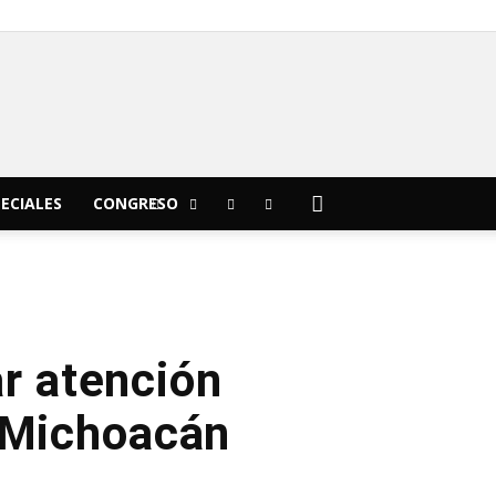
C
16.7
Morelia
ECIALES
CONGRESO
ar atención
 Michoacán