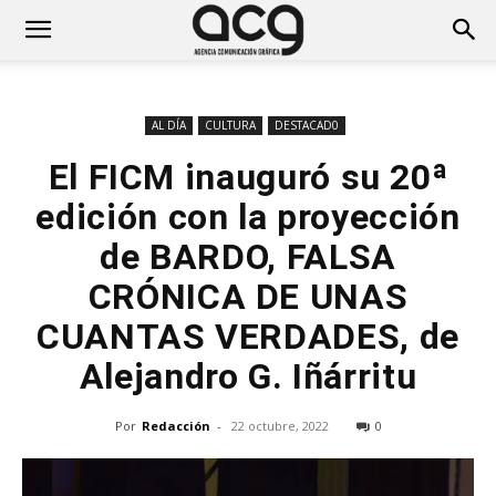
AL DÍA
CULTURA
DESTACAD0
El FICM inauguró su 20ª
edición con la proyección
de BARDO, FALSA
CRÓNICA DE UNAS
CUANTAS VERDADES, de
Alejandro G. Iñárritu
Por
Redacción
-
22 octubre, 2022
0