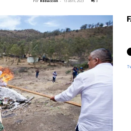
Por
Redacción
-
13 abril, 2023
0
T