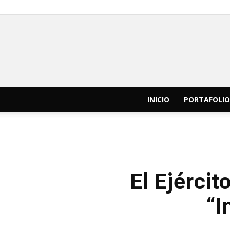
INICIO
PORTAFOLIO
El Ejérci
“I