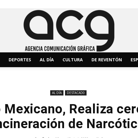
DEPORTES
AL DÍA
CULTURA
DE REVENTÓN
ESP
ACG
AL DÍA
DESTACAD0
to Mexicano, Realiza ce
Noticias
ncineración de Narcóti