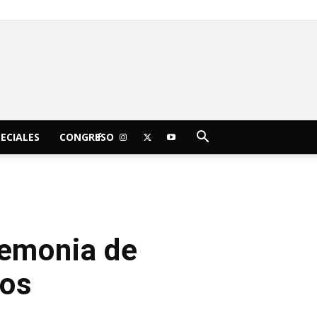
C
16.4
jueves, agosto 6, 2026
Morelia
ECIALES
CONGRESO
remonia de
cos