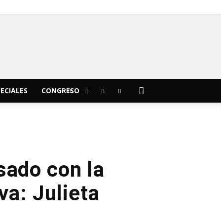
C
22.6
Morelia
ECIALES
CONGRESO
sado con la
va: Julieta