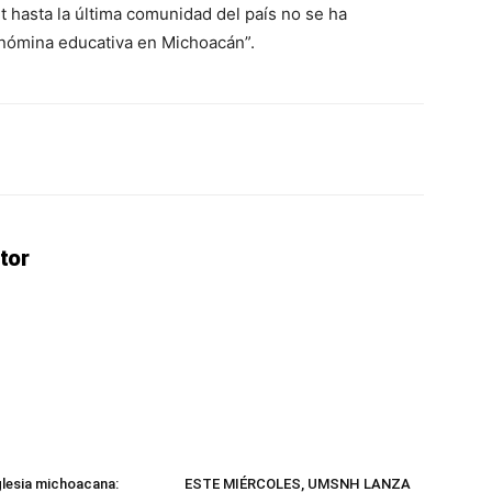
t hasta la última comunidad del país no se ha
a nómina educativa en Michoacán”.
erest
WhatsApp
Linkedin
Email
tor
Iglesia michoacana:
ESTE MIÉRCOLES, UMSNH LANZA