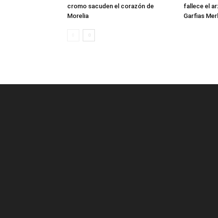
cromo sacuden el corazón de
fallece el 
Morelia
Garfias Mer