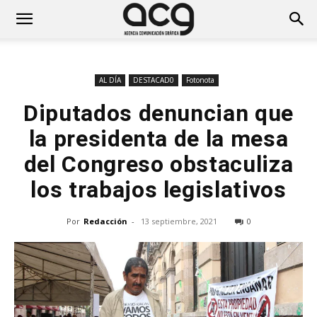
AL DÍA
DESTACAD0
Fotonota
Diputados denuncian que
la presidenta de la mesa
del Congreso obstaculiza
los trabajos legislativos
Por
Redacción
-
13 septiembre, 2021
0