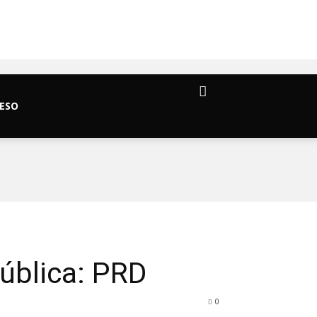
ESO
ública: PRD
0