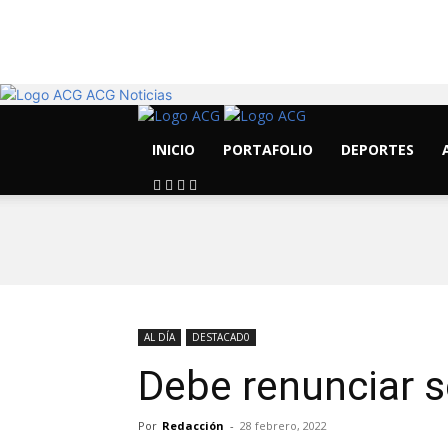
22.6
C
Morelia
ACG Noticias
INICIO
PORTAFOLIO
DEPORTES
AL DÍA
DESTACAD0
Debe renunciar s
Por
Redacción
-
28 febrero, 2022