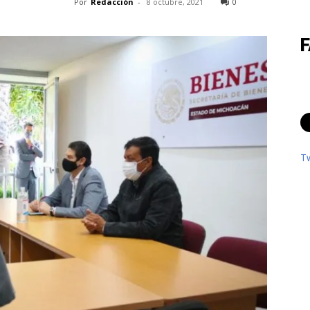
Por
Redacción
-
8 octubre, 2021
0
T