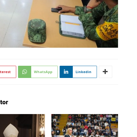
terest
WhatsApp
Linkedin
tor