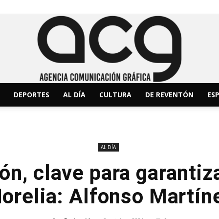
DEPORTES
AL DÍA
CULTURA
DE REVENTÓN
ESP
ACG
AL DÍA
ón, clave para garantiza
Noticias
orelia: Alfonso Martín