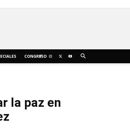
C
18.3
viernes, agosto 7, 2026
Morelia
ECIALES
CONGRESO
r la paz en
ez