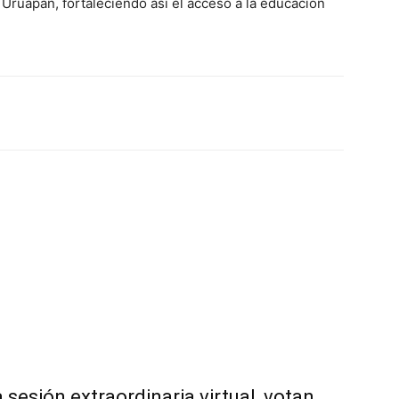
Uruapan, fortaleciendo así el acceso a la educación
erest
WhatsApp
Linkedin
Email
sesión extraordinaria virtual, votan