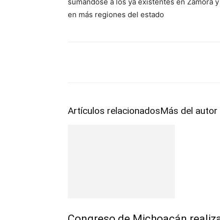
sumándose a los ya existentes en Zamora y 
en más regiones del estado
Facebook
Twitter
Pint
Artículos relacionados
Más del autor
Congreso de Michoacán realiza 