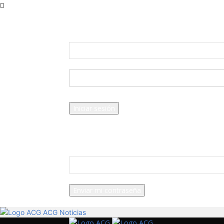
19.8
C
Morelia
Registrar
¡Bienvenid
tu nombre de usuario
tu contraseña
Forgot your password? Get help
Política de privacidad
Recuperación de contraseña
Recupera tu contraseña
tu correo electrónico
Se te ha enviado una contraseña por correo ele
ACG Noticias