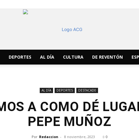
DEPORTES
AL DÍA
CULTURA
DE REVENTÓN
ESP
ACG
AL DÍA
DEPORTES
DESTACAD0
OS A COMO DÉ LUGAR
Noticias
PEPE MUÑOZ
Por
Redaccion
-
8 noviembre, 2023
0