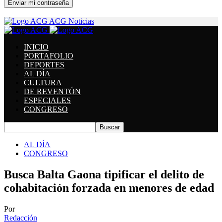
Se te ha enviado una contraseña por correo electrónico.
ACG Noticias
INICIO
PORTAFOLIO
DEPORTES
AL DÍA
CULTURA
DE REVENTÓN
ESPECIALES
CONGRESO
AL DÍA
CONGRESO
Busca Balta Gaona tipificar el delito de
cohabitación forzada en menores de edad
Por
Redacción