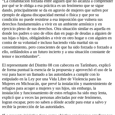
“La cohabitación forzada entre alguien que no alcanza a comprender
por qué se le obliga a esa práctica es un fenómeno que se sigue
dando, principalmente se da en agravio de mujeres que sufren por
ejemplo de alguna discapacidad mental o física y que por su
condición no puede resistirse a esa imposición que vulnera sus
derechos fundamentales a vivir en un ambiente armónico y en
ejercicio pleno de sus derechos. Otra situación similar es aquella en
donde los padres o uno de ellos dan en pago de deudas a alguien de
sus hijas o hijos, obligándoles a vivir en otro hogar o con alguien en
contra de su voluntad e incluso haciendo vida marital sin su
consentimiento, pero conscientes de que ha sido forzada o forzado a
ello, orillándolos a un futuro incierto y a una situación constante de
temor e incertidumbre”.
El representante del Distrito 08 con cabecera en Tarímbaro, explicó
de forma puntual la esencia de la propuesta y aprovechó el uso de la
voz para hacer un llamado a las autoridades a cumplir con lo
estipulado en la Ley por una Vida Libre de Violencia para las
Mujeres en Michoacán, que prevé la instalación y mantenimiento de
refugios para acoger a mujeres y sus hijos, sin embargo, la
instalación y funcionamiento de estos refugios ha sido muy lenta,
explicó que a veces las personas afectadas por este fenómeno,
logran escapar, pero no saben a dónde acudir para estar a salvo y
recibir la protección de las autoridades.