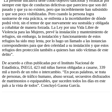
“La presente iniciativa tiene como objetivo sancionar y erradicar por
siempre este tipo de conductas delictivas que pareciera que son del
pasado y que ya no existen, pero que increíblemente han subsistido
y que son poco visibilizadas. Pero cuando la persona logra
sustraerse de esta práctica, se enfrenta a la incertidumbre de dónde
podrá vivir, sin el temor de que nuevamente sea sustraída y obligada
a cohabitar de manera forzada. La Ley por una Vida Libre de
Violencia para las Mujeres, prevé la instalación y mantenimiento de
refugios, sin embargo, la instalación y funcionamiento de estos
refugios ha sido muy lenta, por lo hago un llamado a las instancias
correspondientes para que den celeridad a su instalación y que estos
refugios den protección también a quienes han sido víctimas de este
delito”.
De acuerdo a cifras publicadas por el Instituto Nacional de
Estadística, INEGI, 423 mil niñas fueron obligadas a casarse, 339
mil a través de un robo o intercambio. “En pocas palabras, se trata
de personas, de tráfico humano, abuso sexual, secuestros disfrazados
de matrimonios o equiparables, que suceden todos los días en este
país a la vista de todos”. Concluyó Gaona García.
Facebook
Twitter
Pinterest
WhatsApp