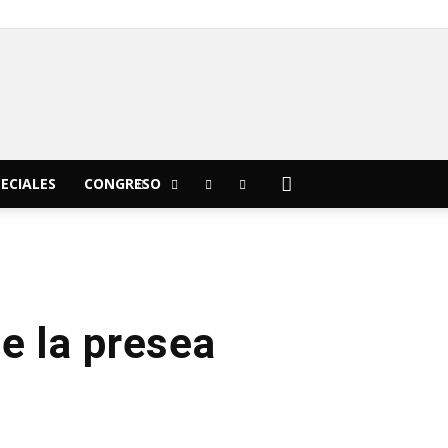
C
23.7
Morelia
ECIALES
CONGRESO
e la presea