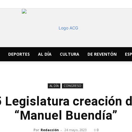
DEPORTES
AL DÍA
CULTURA
DE REVENTÓN
ESP
ACG
AL DÍA
CONGRESO
 Legislatura creación d
Noticias
“Manuel Buendía”
Por
Redacción
-
24 mayo, 2023
0