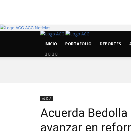
19.1
C
Morelia
ACG Noticias
INICIO
PORTAFOLIO
DEPORTES
AL DÍA
Acuerda Bedolla 
avanzar en refor