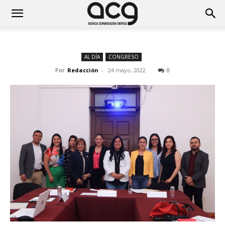
AL DÍA
CONGRESO
Por
Redacción
-
24 mayo, 2022
0