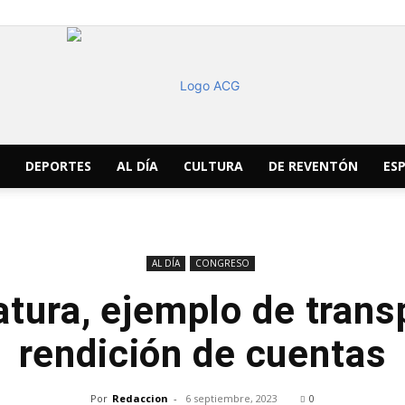
DEPORTES
AL DÍA
CULTURA
DE REVENTÓN
ESP
ACG
AL DÍA
CONGRESO
atura, ejemplo de trans
Noticias
rendición de cuentas
Por
Redaccion
-
6 septiembre, 2023
0