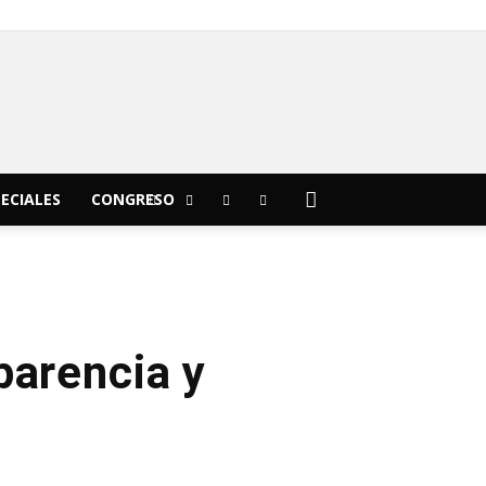
C
19.8
Morelia
ECIALES
CONGRESO
parencia y