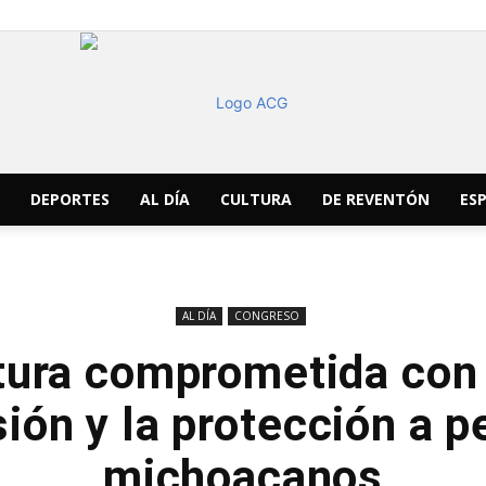
DEPORTES
AL DÍA
CULTURA
DE REVENTÓN
ESP
ACG
AL DÍA
CONGRESO
tura comprometida con 
Noticias
ión y la protección a p
michoacanos