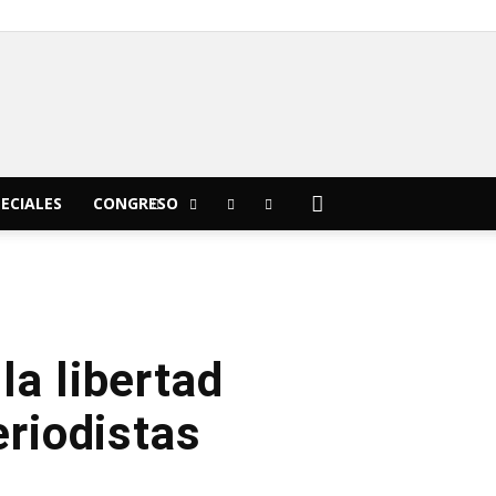
C
18.1
Morelia
ECIALES
CONGRESO
la libertad
eriodistas