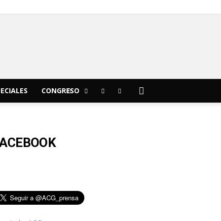
C
20.2
Morelia
ECIALES
CONGRESO
FACEBOOK