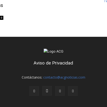
T
as
0
Aviso de Privacidad
Contáctanos:
contacto@acgnoticias.com