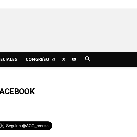
C
14
sábado, agosto 8, 2026
Morelia
ECIALES
CONGRESO
FACEBOOK