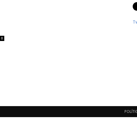
T
0
POLÍTI